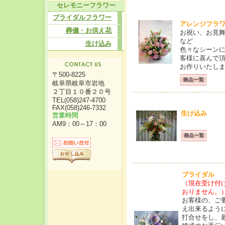
セレモニーフラワー
ブライダルフラワー
アレンジフラ
葬儀・お供え花
お祝い、お見
など
生け込み
色々なシーン
客様に喜んで
お作りいたし
〒500-8225
岐阜県岐阜市岩地
２丁目１０番２０号
TEL(058)247-4700
FAX(058)246-7332
生け込み
営業時間
AM9：00～17：00
ブライダル
（現在受け付
おりません。
お客様の、ご
え出来るよう
打合せをし、