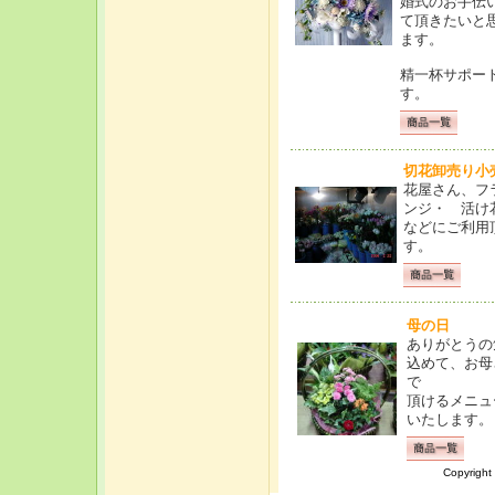
婚式のお手伝
て頂きたいと
ます。
精一杯サポー
す。
切花卸売り小
花屋さん、フ
ンジ・ 活け
などにご利用
す。
母の日
ありがとうの
込めて、お母
で
頂けるメニュ
いたします。
Copyright